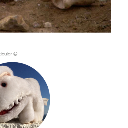
icular 😀