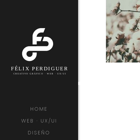
HOME
WEB · UX/UI
DISEÑO