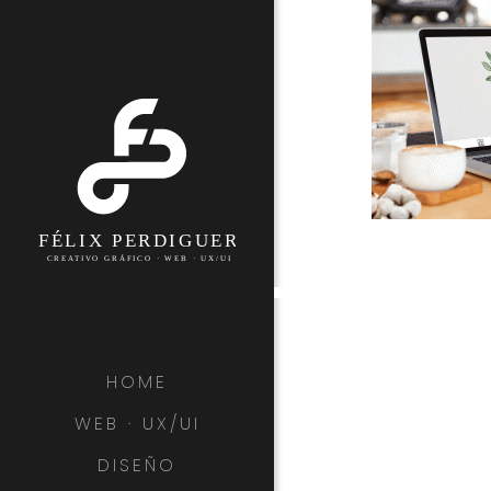
HOME
WEB · UX/UI
DISEÑO