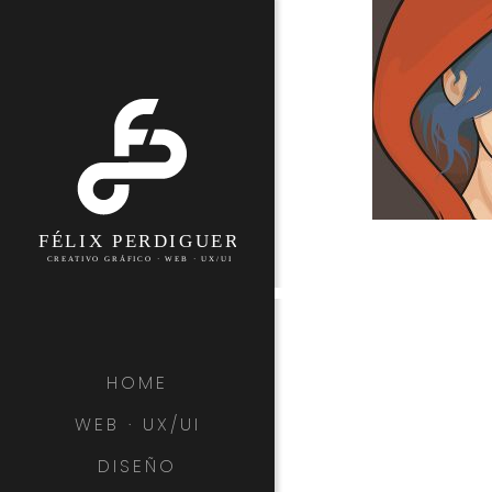
HOME
WEB · UX/UI
DISEÑO