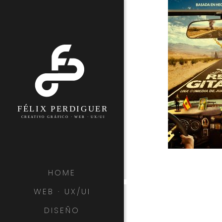
HOME
WEB · UX/UI
DISEÑO