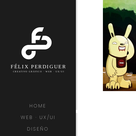
HOME
WEB · UX/UI
DISEÑO