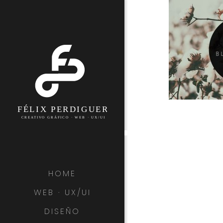
HOME
WEB · UX/UI
DISEÑO