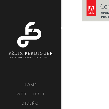
HOME
WEB · UX/UI
DISEÑO